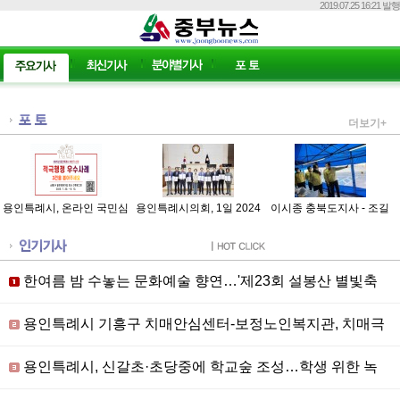
2019.07.25 16:21 발행
더보기+
용인특례시, 온라인 국민심
용인특례시의회, 1일 2024
이시종 충북도지사 - 조길
사 진행··· 25년 하반기 적
회계연도 결산검사위원 위
형 충주시장, 설연휴 특별
극행정 우수사례 선발
촉···결산심사 착수
방역 코로나19 현장점검
한여름 밤 수놓는 문화예술 향연…'제23회 설봉산 별빛축
제' 8월 개막
용인특례시 기흥구 치매안심센터-보정노인복지관, 치매극
복선도단체 업무협약
용인특례시, 신갈초·초당중에 학교숲 조성…학생 위한 녹
색 쉼터 마련