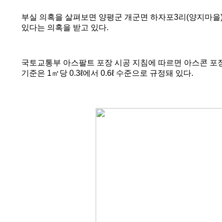
부실 의혹을 살펴보면 양평군 개군면 하자포
3
리
(
양지마을
있다는 의혹을 받고 있다
.
국토교통부 아스팔트 포장 시공 지침에 따르면 아스콘 포장
기준은
1
㎡
당
0.3
ℓ
에서
0.6
ℓ
수준으로 규정돼 있다
.