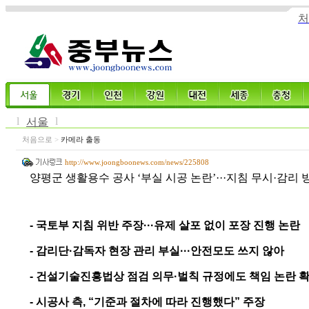
처
l
l
서울
처음으로
>
카메라 출동
http://www.joongboonews.com/news/225808
양평군 생활용수 공사 ‘부실 시공 논란’···지침 무시·감리 
-
국토부 지침 위반 주장
···
유제 살포 없이 포장 진행 논란
-
감리단
·
감독자 현장 관리 부실
···
안전모도 쓰지 않아
-
건설기술진흥법상 점검 의무
·
벌칙 규정에도 책임 논란 
- 시공사 측
, “
기준과 절차에 따라 진행했다
”
주장