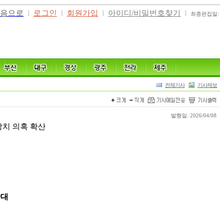
음으로
l
로그인
l
회원가입
l
아이디/비밀번호찾기
l
최종편집일: 20
전체기사
기사제보
발행일: 2026/04/08
방치 의혹 확산
확대