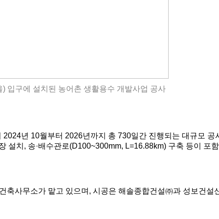
을) 입구에 설치된 농어촌 생활용수 개발사업 공사
서
2024
년
10
월부터
2026
년까지 총
730
일간 진행되는 대규모 공
장 설치
,
송
·
배수관로
(D100~300mm, L=16.88km)
구축 등이 포함
건축사무소가 맡고 있으며
,
시공은 해솔종합건설
㈜
과 성보건설