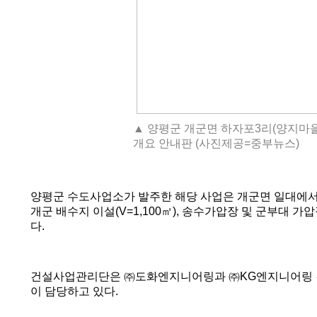
▲ 양평군 개군면 하자포3리(양지마
개요 안내판 (사진제공=중부뉴스)
양평군 수도사업소가 발주한 해당 사업은 개군면 일대에
개군 배수지 이설
(V=1,100
㎡
),
송수가압장 및 군부대 가압
다
.
건설사업관리단은
㈜
도화엔지니어링과
㈜
KG
엔지니어링 
이 담당하고 있다
.