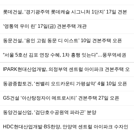
택 눈길
롯데건설, ‘경기광주역 롯데캐슬 시그니처 1단지’ 17일 견본
주택 개관
‘영통역 우미 린’ 17일(금) 견본주택 개관
동문건설, ‘용인 고림 동문 디 이스트’ 10일 견본주택 오픈
“서울 5호선 김포 연장 수혜, 1차 흥행 잇는다”…풍무역세권
수자인 그라센트 2차, 3일 견본주택 개관
IPARK현대산업개발, 의정부역 센트럴 아이파크 견본주택 오
픈
동광종합토건, ‘썬밸리 오드카운티 가평설악’ 4월 10일 오픈
예정
GS건설 ‘아산탕정자이 메트로시티’ 견본주택 27일 오픈
동양건설산업, ‘검단호수공원역 파라곤’ 분양
HDC현대산업개발·BS한양, 안양역 센트럴 아이파크 수자인