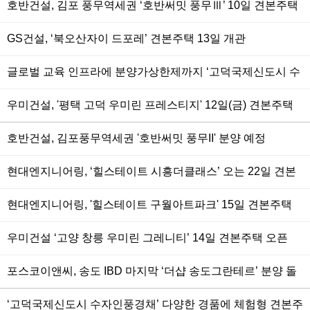
호반건설, 김포 풍무역세권 ‘호반써밋 풍무Ⅲ’ 10일 견본주택
개관
GS건설, ‘북오산자이 드포레’ 견본주택 13일 개관
글로벌 교육 인프라에 분양가상한제까지 ‘고덕국제신도시 수
자인하우스디’ 12일 견본주택 개관
우미건설, '평택 고덕 우미린 프레스티지' 12일(금) 견본주택
오픈
호반건설, 김포풍무역세권 '호반써밋 풍무II' 분양 예정
현대엔지니어링, ‘힐스테이트 시흥더클래스’ 오는 22일 견본
주택 오픈
현대엔지니어링, '힐스테이트 구월아트파크' 15일 견본주택
오픈
우미건설 ‘고양 창릉 우미린 그레니티’ 14일 견본주택 오픈
포스코이앤씨, 송도 IBD 마지막 ‘더샵 송도그란테르’ 분양 돌
입
‘고덕국제신도시 수자인풍경채’ 다양한 경품에 체험형 견본주