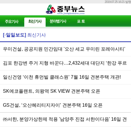
2019.07.25 16:21 발행
[·일일보도]
최신기사
우미건설, 공공지원 민간임대 '오산 세교 우미린 포레아시티'
24일(금) 주택홍보관 오픈
김포 한강변 주거 지형 바꾼다…2,432세대 대단지 ‘한강 푸르
지오 리버프론트’ 7월 분양
일신건영 ‘이천 휴먼빌 클래스원’ 7월 16일 견본주택 개관!
SK에코플랜트, 의왕역 SK VIEW 견본주택 오픈
GS건설, ‘오산헤리티지자이’ 견본주택 16일 오픈
㈜서한, 분양가상한제 적용 '남양주 진접 서한이다음' 16일 견
본주택 개관