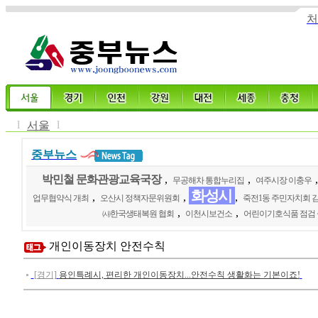
처
l
l
서울
중부뉴스
박민철 문화관광교육국장
,
,
무공해차 통합누리집
여주시장 이충우
화성시
,
,
,
업무협약식 개최
오산시 정책자문위원회
죽전1동 주민자치회 
,
,
㈔한국생태복원 협회
이천시보건소
어린이기호식품 점검
개인이동장치 안전수칙
[경기]
용인특례시, 편리한 개인이동장치...안전수칙 생활화는 기본이죠!