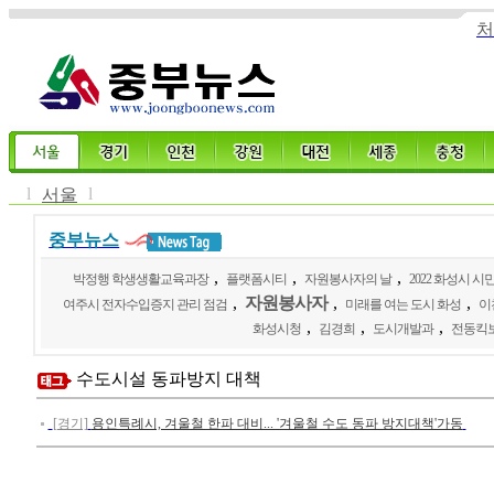
처
l
l
서울
중부뉴스
,
,
,
박정행 학생생활교육과장
플랫폼시티
자원봉사자의 날
2022 화성시 
,
자원봉사자
,
,
여주시 전자수입증지 관리 점검
미래를 여는 도시 화성
이
,
,
,
화성시청
김경희
도시개발과
전동킥
수도시설 동파방지 대책
[경기]
용인특례시, 겨울철 한파 대비... '겨울철 수도 동파 방지대책'가동