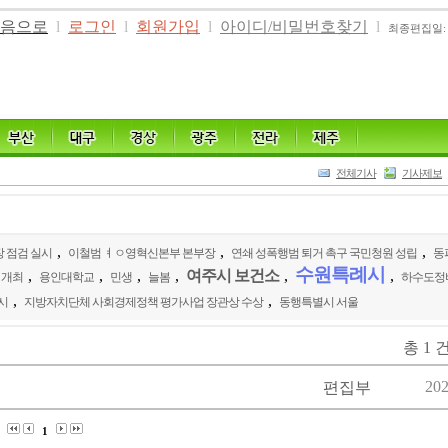
음으로
l
로그인
l
회원가입
l
아이디/비밀번호찾기
l
최종편집일: 20
전체기사
기사제보
,
,
,
 점검 실시
이철범 ㅕㅇ영혁신본부 본부장
연쇄 성폭행범 퇴거 촉구 국민청원 성립
동
수원특례시
,
,
,
,
여주시 보건소
,
,
 개최
용인대학교
민생
늘봄
하수도정
,
,
시
지방자치단체 사회경제정책 평가사업 장관상 수상
동행특별시 서울
총 1 건
202
편집부
1