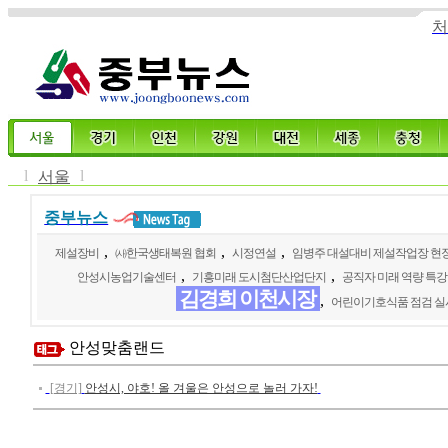
처
l
l
서울
중부뉴스
,
,
,
제설장비
㈔한국생태복원 협회
시정연설
임병주 대설대비 제설작업장 현장
,
,
안성시농업기술센터
기흥미래 도시첨단산업단지
공직자 미래 역량 특강
김경희 이천시장
,
어린이기호식품 점검 실
안성맞춤랜드
[경기]
안성시, 야호! 올 겨울은 안성으로 놀러 가자!