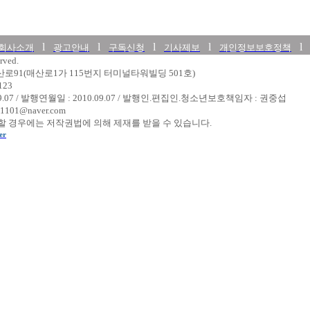
l
l
l
l
회사소개
광고안내
구독신청
기사제보
개인정보보호정책
rved.
매산로91(매산로1가 115번지 터미널타워빌딩 501호)
123
09.07 / 발행연월일 : 2010.09.07 / 발행인.편집인.청소년보호책임자 : 권중섭
1101@naver.com
 경우에는 저작권법에 의해 제재를 받을 수 있습니다.
er