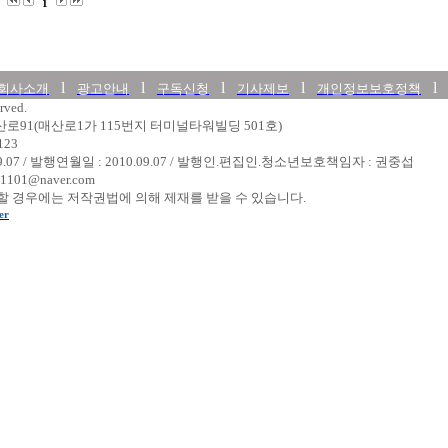
1
l
l
l
l
회사소개
광고안내
구독신청
기사제보
개인정보보호정책
rved.
매산로91(매산로1가 115번지 터미널타워빌딩 501호)
123
09.07 / 발행연월일 : 2010.09.07 / 발행인.편집인.청소년보호책임자 : 권중섭
1101@naver.com
 경우에는 저작권법에 의해 제재를 받을 수 있습니다.
er