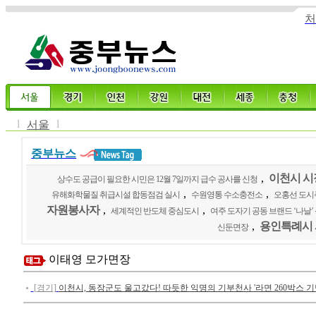
처
l
l
서울
중부뉴스
,
이천시 시
상수도 공급이 필요한 시민은 12월 7일까지 급수 공사를 신청
,
,
유해화학물질 취급시설 합동점검 실시
수원영통 수소충전소
오홍선 도
자원봉사자
,
,
세계적인 반도체 중심도시
여주 도자기 공동 브랜드 ‘나날’
,
용인특례시 
신둔면장
이태영 모가면장
[경기]
이천시, 동장군도 울고갔다! 따듯한 익명의 기부천사 '라면 260박스 기