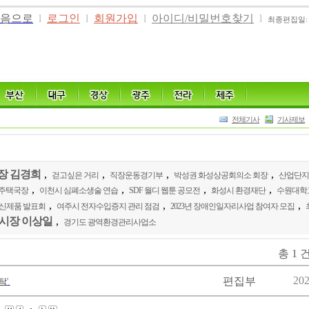
음으로
l
로그인
l
회원가입
l
아이디/비밀번호찾기
l
최종편집일: 20
전체기사
기사제보
장 김경희
,
,
,
,
걷고싶은 거리
직장운동경기부
박성권 화성상공회의소 회장
산업단지
,
,
,
,
시주택국장
이천시 심폐소생술 연습
SDF 월디 웹툰 공모전
화성시 환경재단
수원대학
,
,
,
 신제품 발표회
여주시 전자수입증지 관리 점검
2023년 장애인일자리사업 참여자 모집
시장 이상일
,
경기도 광역환경관리사업소
총 1 건
202
편집부
탁'