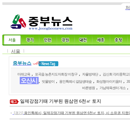
처
l
l
서울
중부뉴스
,
,
,
미래교육
포곡읍 농촌지도자회장 이창구
자율방재단
김신회 각리중학교
오산시
,
,
,
,
빗물받이
용인특례시 갈담생태숲
화성형아이키움터
2
,
,
바른병원
가남체육센터 개소
일제강점기때 기부된 원삼면 6천㎡ 토지
[경기]
용인특례시, 일제강점기때 기부된 원삼면 6천㎡ 토지, 시 소유권 지켰