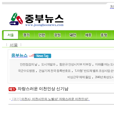
처
l
l
서울
중부뉴스
,
,
,
안전점검의 날
도시개발과
함은규 안성시지부 지부장
미래를 여는 도
,
,
국군수도병원
건설기계 전국 등록번호표
‘L자형’ 반도체 벨트 조성사업 순
,
비상근무 체제 돌입
2040년 화성
자랑스러운 이천인상 신기남
[경기]
이천시, 이천시민의 노벨상! 자랑스러운 이천인상!