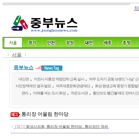
처
l
l
서울
중부뉴스
,
,
대신면
이천시 이통장 역량강하 교육 실시
여주 도자기 공동 브랜드 ‘나날’ 
,
,
시민정책제안 결과 발표
여주세종문화관광재단
화성 평생교육 중장기 종합
,
,
,
관리
미래를 여는 도시 화성
작은도서관
횡단보도 빨간불 때도 잔여시간
통리장 어울림 한마당
[경기]
화성시의회, 통리장 어울림 한마당.. 통리장단 격려