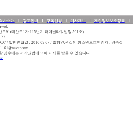
l
l
l
l
회사소개
광고안내
구독신청
기사제보
개인정보보호정책
rved.
매산로91(매산로1가 115번지 터미널타워빌딩 501호)
123
09.07 / 발행연월일 : 2010.09.07 / 발행인.편집인.청소년보호책임자 : 권중섭
1101@naver.com
 경우에는 저작권법에 의해 제재를 받을 수 있습니다.
er