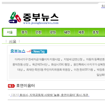
처
l
l
서울
중부뉴스
,
,
다자녀가구 전세자금 대출이자 지원사업
지방세 감면신청
자동차 등록번호
,
,
,
풍덕천동 선정
육군제55사단
화성시 ESG 행정
용인특례시 수지구가 성복천
,
,
,
대상
최재만 죽전1동 주민자치위원회 위원장
이천 한파T/F가동
박장호
일상회
호연이음터
[경기]
화성시, 지역공동체 사랑방 '늘봄, 호연이음터' 동시 개관