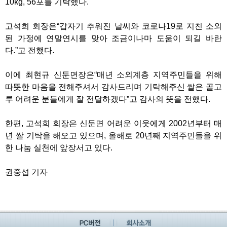
10kg, 56
포를 기탁했다
.
고석희 회장은
“
갑자기 추워진 날씨와 코로나
19
로 지친 소외
된 가정에 연말연시를 맞아 조금이나마 도움이 되길 바란
다
.”
고 전했다
.
이에 최현규 신둔면장은
“
매년 소외계층 지역주민들을 위해
따뜻한 마음을 전해주셔서 감사드리며 기탁해주신 쌀은 골고
루 어려운 분들에게 잘 전달하겠다
”
고 감사의 뜻을 전했다
.
한편
,
고석희 회장은 신둔면 어려운 이웃에게
2002
년부터 매
년 쌀 기탁을 해오고 있으며
,
올해로
20
년째 지역주민들을 위
한 나눔 실천에 앞장서고 있다
.
권중섭 기자