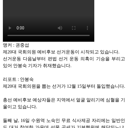
앵커
:
권중섭
제
20
대 국회의원 예비후보 선거운동이 시작되고 있습니다
.
선거운동 다음날부터 편법 선거 운동 의혹이 기승을 부리고
있어 안봉숙 기자가 취재했습니다
.
리포트
:
안봉숙
제
20
대 국회의원을 뽑는 선거가
12
월
15
일부터 돌입했습니다
.
총선 예비후보 예상자들은 지역에서 얼굴 알리기에 심혈을 기
울이고 있습니다
.
둘째 날
, 16
일 수원역 노숙인 무료 식사제공 자리에는 일반인
도 대거 참여한 가운데 선물 공세가 기부행위에 해당되느냐
,