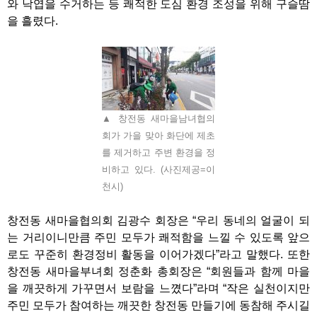
와 낙엽을 수거하는 등 쾌적한 도심 환경 조성을 위해 구슬땀
을 흘렸다
.
▲ 창전동 새마을남녀협의
회가 가을 맞아 화단에 제초
를 제거하고 주변 환경을 정
비하고 있다. (사진제공=이
천시)
창전동 새마을협의회 김광수 회장은
“
우리 동네의 얼굴이 되
는 거리이니만큼 주민 모두가 쾌적함을 느낄 수 있도록 앞으
로도 꾸준히 환경정비 활동을 이어가겠다
”
라고 말했다
.
또한
창전동 새마을부녀회 정춘화 총회장은
“
회원들과 함께 마을
을 깨끗하게 가꾸면서 보람을 느꼈다
”
라며
“
작은 실천이지만
주민 모두가 참여하는 깨끗한 창전동 만들기에 동참해 주시길