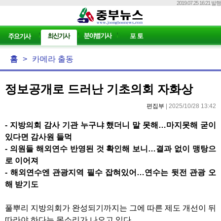
2019.07.25 16:21 발행
홈
>
카메라 출동
정보공개로 드러난 기초의회 자화상
편집부
| 2025/10/28 13:42
-
지방의회 감사 기관 누구냐 했더니 말 못해
…
마지못해 굳이
있다면 감사원 들먹
-
의원들 해외연수 반영된 것 확인해 보니
…
결과 없이 맹탕으
로 이어져
-
해외연수엔 관광지역 필수 잡혀있어
…
연수는 뒷전 관광 오
해 받기도
풀뿌리 지방의회가 완성되기까지는 그에 따른 제도 개선이 뒤
따라야 하다는 목소리가 나오고 있다
.