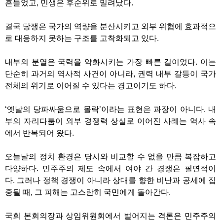
흔들었고
,
민생은 후순위로 밀려났다
.
결국 당쟁은 국가의 역량을 분산시키고 외부 위협에 효과적으
로 대응하지 못하는 구조를 고착화되고 있다
.
내부의 분열은 국력을 약화시키는 가장 빠른 길이었다
.
이는
단순히 과거의 역사적 사건이 아니라
,
권력 내부 갈등이 국가
전체의 위기로 이어질 수 있다는 경고이기도 하다
.
‘
옛날의 당파싸움으로 몰락
’
이라는 표현은 과장이 아니다
.
내
부의 자리다툼이 외부 경쟁력 상실로 이어진 사례는 역사 속
에서 반복되어 왔다
.
오늘날의 정치 환경은 당시와 비교할 수 없을 만큼 복잡하고
다양하다
.
민주주의 제도 속에서 여야 간 경쟁은 필연적이
다
.
그러나 정책 경쟁이 아니라 상대를 향한 비난과 공세에 집
중될 때
,
그 피해는 고스란히 국민에게 돌아간다
.
국회 본회의장과 상임위원회에서 벌어지는 격론은 민주주의