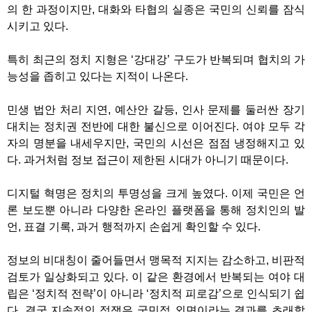
의 한 과정이지만
,
대화와 타협의 실종은 국민의 신뢰를 잠식
시키고 있다
.
특히 최근의 정치 지형은
‘
강대강
’
구도가 반복되며 협치의 가
능성을 좁히고 있다는 지적이 나온다
.
민생 법안 처리 지연
,
예산안 갈등
,
인사 문제를 둘러싼 장기
대치는 정치권 전반에 대한 불신으로 이어진다
.
여야 모두 각
자의 명분을 내세우지만
,
국민의 시선은 점점 냉정해지고 있
다
.
과거처럼 정보 접근이 제한된 시대가 아니기 때문이다
.
디지털 혁명은 정치의 투명성을 크게 높였다
.
이제 국민은 언
론 보도뿐 아니라 다양한 온라인 플랫폼을 통해 정치인의 발
언
,
표결 기록
,
과거 행적까지 손쉽게 확인할 수 있다
.
정보의 비대칭이 줄어들면서 맹목적 지지는 감소하고
,
비판적
검토가 일상화되고 있다
.
이 같은 환경에서 반복되는 여야 대
립은
‘
정치적 전략
’
이 아니라
‘
정치적 피로감
’
으로 인식되기 쉽
다
.
결국 지속적인 정쟁은 국민적 외면이라는 결과를 초래할