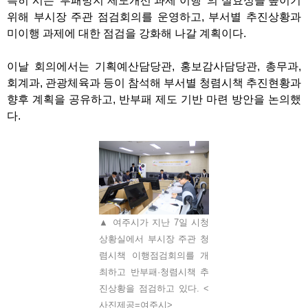
특히 시는
‘
부패방지 제도개선 과제 이행
’
의 실효성을 높이기
위해 부시장 주관 점검회의를 운영하고
,
부서별 추진상황과
미이행 과제에 대한 점검을 강화해 나갈 계획이다
.
이날 회의에서는 기획예산담당관
,
홍보감사담당관
,
총무과
,
회계과
,
관광체육과 등이 참석해 부서별 청렴시책 추진현황과
향후 계획을 공유하고
,
반부패 제도 기반 마련 방안을 논의했
다
.
▲ 여주시가 지난 7일 시청
상황실에서 부시장 주관 청
렴시책 이행점검회의를 개
최하고 반부패·청렴시책 추
진상황을 점검하고 있다. <
사진제공=여주시>