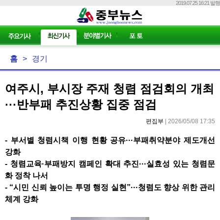
2019.07.25 16:21 발행
홈
>
경기
여주시, 부시장 주재 청렴 점검회의 개최
···반부패 추진상황 집중 점검
편집부
| 2026/05/08 17:35
-
부서별 청렴시책 이행 현황 공유
···
부패취약분야 제도개선
강화
-
청렴교육
·
부패방지 캠페인 확대 추진
···
실효성 있는 청렴문
화 정착 나서
- “
시민 신뢰 높이는 투명 행정 실현
”···
청렴도 향상 위한 관리
체계 강화