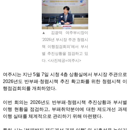
▲ 김광덕 여주부시장이
‘2026년 부시장 주관 청렴시
책 이행점검회의’에서 부서
별 추진상황을 점검하고 있
다. <사진제공=여주시>
여주시는 지난
5
월
7
일 시청
4
층 상황실에서 부시장 주관으로
2026
년도 반부패
·
청렴시책 추진 확고화를 위한 청렴시책 이
행점검회의를 개최하였다
.
이번 회의는
2026
년도 반부패
·
청렴시책 추진상황과 부서별
이행 현황을 점검하고
,
부패취약분야에 대한 제도개선 과제
이행 실태를 체계적으로 관리하기 위해 마련됐다
.