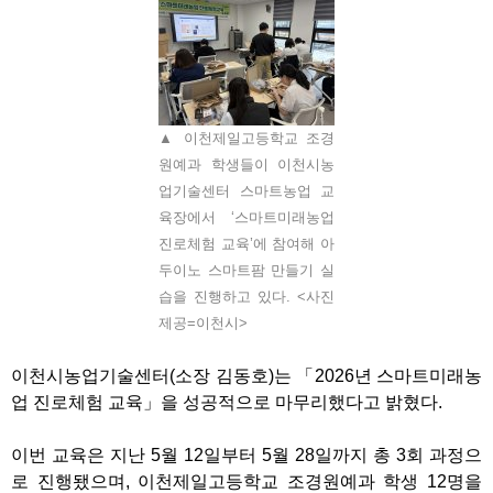
▲ 이천제일고등학교 조경
원예과 학생들이 이천시농
업기술센터 스마트농업 교
육장에서 ‘스마트미래농업
진로체험 교육’에 참여해 아
두이노 스마트팜 만들기 실
습을 진행하고 있다. <사진
제공=이천시>
이천시농업기술센터
(
소장 김동호
)
는
「
2026
년 스마트미래농
업 진로체험 교육
」
을 성공적으로 마무리했다고 밝혔다
.
이번 교육은 지난
5
월
12
일부터
5
월
28
일까지 총
3
회 과정으
로 진행됐으며
,
이천제일고등학교 조경원예과 학생
12
명을