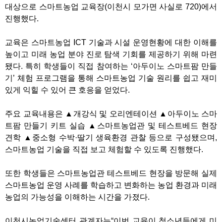
대상으로 스마트농업 교육장
(
이천시 모가면 사실로
720)
에서
진행했다
.
교육은 스마트농업
ICT
기술과 시설 운영현황에 대한 이해를
높이고 미래 농업 분야 진로 탐색 기회를 제공하기 위해 마련
됐다
.
특히 학생들이 직접 참여하는
‘
아두이노 스마트팜 만들
기
’
체험 프로그램을 통해 스마트농업 기술 원리를 쉽고 재미
있게 익힐 수 있어 큰 호응을 얻었다
.
주요 교육내용은
▲
개강식 및 오리엔테이션
▲
아두이노 스마
트팜 만들기 키트 실습
▲
스마트농업관 및 테스트베드 현장
견학
▲
중소형 수박
·
딸기 생육환경 관찰 등으로 구성됐으며
,
스마트농업 기술을 직접 보고 체험할 수 있도록 진행했다
.
또한 학생들은 스마트농업관 테스트베드 현장을 방문해 실제
스마트농업 운영 사례를 학습하고 변화하는 농업 환경과 미래
농업의 가능성을 이해하는 시간을 가졌다
.
이천시농업기술센터 관계자는
“
이번 교육이 청소년들에게 미