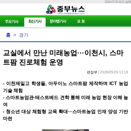
2019.07.25 16:21 발행
홈
>
경기
교실에서 만난 미래농업···이천시, 스마
트팜 진로체험 운영
편집부
| 2026/05/29 13:19
-
이천제일고 학생들
,
아두이노 스마트팜 제작하며
ICT
농업
기술 체험
-
스마트농업관
·
테스트베드 견학 통해 미래 농업 현장 이해 높
여
-
청소년 대상 체험형 교육 확대
···
스마트농업 인재 양성 기반
마련