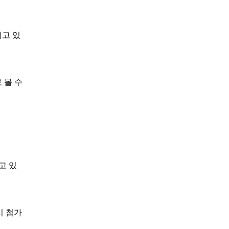
이고 있
 볼 수
고 있
시 첨가