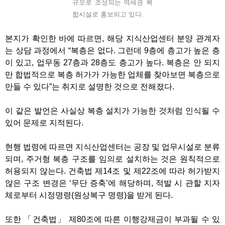
규모로 조성되는 역세권 복
합시설로 홍보되고 있다.
본지가 확인한 바에 따르면
,
해당 지식산업센터 분양 관계자
는 상담 과정에서
“
복층은 없다
.
그런데
9
층에 층고가 높은 층
이 있고
,
업무동
27
층과
28
층도 층고가 높다
.
복층은 안 되지
만 합법적으로 복층 허가가 가능한 업체를 찾아보면 복층으로
만들 수 있다
”
는 취지로 설명한 것으로 전해졌다
.
이 같은 발언은 사실상 복층 설치가 가능한 것처럼 인식될 수
있어 문제로 지적된다
.
현행 법령에 따르면 지식산업센터는 공장 및 업무시설로 분류
되며
,
주거형 복층 구조를 임의로 설치하는 것은 원칙적으로
허용되지 않는다
.
건축법 제
14
조 및 제
22
조에 따라 허가받지
않은 구조 변경은
‘
무단 증축
’
에 해당하며
,
적발 시 관할 지자
체로부터 시정명령
(
원상복구 명령
)
을 받게 된다
.
또한
「
건축법
」
제
80
조에 따른 이행강제금이 부과될 수 있