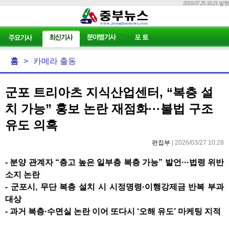
2019.07.25 16:21 발행
홈
>
카메라 출동
군포 트리아츠 지식산업센터, “복층 설
치 가능” 홍보 논란 재점화···불법 구조
유도 의혹
편집부
| 2026/03/27 10:28
-
분양 관계자
“
층고 높은 일부층 복층 가능
”
발언
···
법령 위반
소지 논란
- 군포시,
무단 복층 설치 시 시정명령
·
이행강제금 반복 부과
대상
-
과거 복층
·
수면실 논란 이어 또다시
‘
오해 유도
’
마케팅 지적