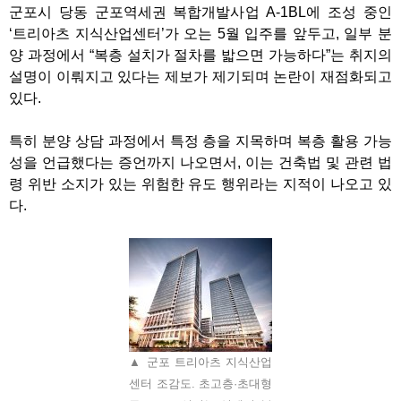
군포시 당동 군포역세권 복합개발사업
A-1BL
에 조성 중인
‘
트리아츠 지식산업센터
’
가 오는
5
월 입주를 앞두고
,
일부 분
양 과정에서
“
복층 설치가 절차를 밟으면 가능하다
”
는 취지의
설명이 이뤄지고 있다는 제보가 제기되며 논란이 재점화되고
있다
.
특히 분양 상담 과정에서 특정 층을 지목하며 복층 활용 가능
성을 언급했다는 증언까지 나오면서
,
이는 건축법 및 관련 법
령 위반 소지가 있는 위험한 유도 행위라는 지적이 나오고 있
다
.
▲ 군포 트리아츠 지식산업
센터 조감도. 초고층·초대형