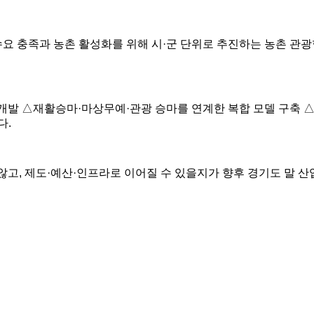
수요 충족과 농촌 활성화를 위해 시
·
군 단위로 추진하는 농촌 관광
 개발
△
재활승마
·
마상무예
·
관광 승마를 연계한 복합 모델 구축
다
.
 않고
,
제도
·
예산
·
인프라로 이어질 수 있을지가 향후 경기도 말 산