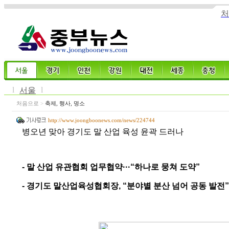
처
l
l
서울
처음으로
>
축제, 행사, 명소
http://www.joongboonews.com/news/224744
병오년 맞아 경기도 말 산업 육성 윤곽 드러나
-
말 산업 유관협회 업무협약
···“
하나로 뭉쳐 도약
”
-
경기도 말산업육성협회장
, “
분야별 분산 넘어 공동 발전