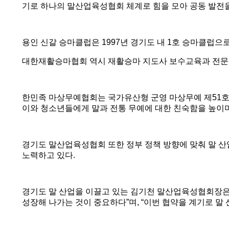
기로 하나의 말산업육성협회 체계로 힘을 모아 공동 발전
용인 신갈 승마클럽은
1997
년 경기도 내
1
호 승마클럽으로
대한재활승마협회 역시 재활승마 지도사 보수교육과 전문 
한민족 마상무예협회는 국가유산형 군영 마상무예 제
51
호
이와 청소년들에게 말과 전통 무예에 대한 친숙함을 높이
경기도 말산업육성협회 또한 정부 정책 방향에 맞춰 말 산
노력하고 있다
.
경기도 말 산업을 이끌고 있는 김기천 말산업육성협회장
성장해 나가는 것이 중요하다
”
며
, “
이번 협약을 계기로 말