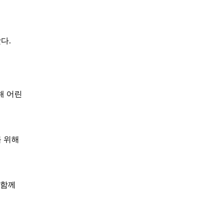
왔다
.
해 어린
를 위해
 함께