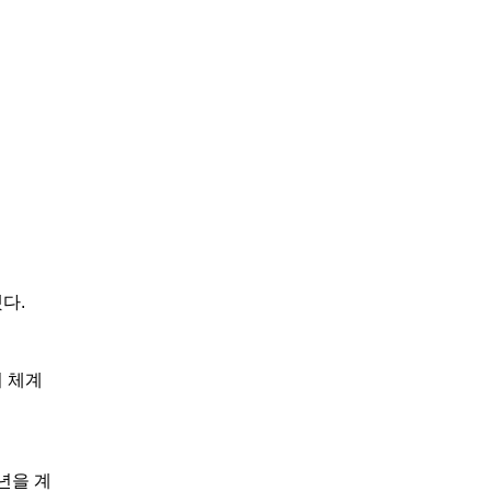
했다
.
 체계
년을 계