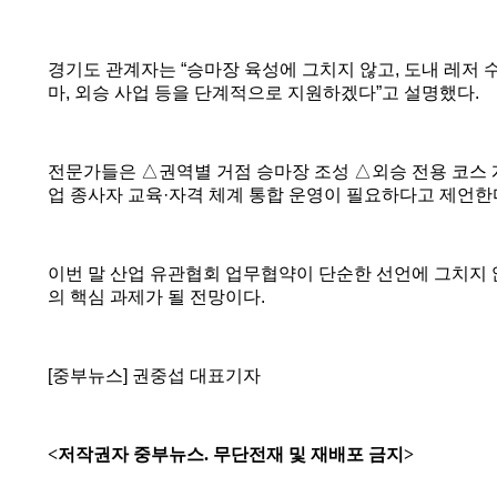
경기도 관계자는
“
승마장 육성에 그치지 않고
,
도내 레저 
마
,
외승 사업 등을 단계적으로 지원하겠다
”
고 설명했다
.
전문가들은
△
권역별 거점 승마장 조성
△
외승 전용 코스
업 종사자 교육
·
자격 체계 통합 운영이 필요하다고 제언한
이번 말 산업 유관협회 업무협약이 단순한 선언에 그치지
의 핵심 과제가 될 전망이다
.
[
중부뉴스
]
권중섭 대표기자
<저작권자 중부뉴스. 무단전재 및 재배포 금지>