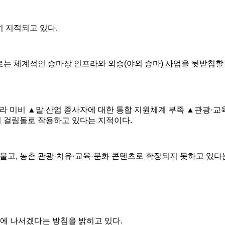
히 지적되고 있다
.
로는 체계적인 승마장 인프라와 외승
(
야외 승마
)
사업을 뒷받침할
프라 미비
▲
말 산업 종사자에 대한 통합 지원체계 부족
▲
관광
·
교
성의 걸림돌로 작용하고 있다는 지적이다
.
머물고
,
농촌 관광
·
치유
·
교육
·
문화 콘텐츠로 확장되지 못하고 있다
화에 나서겠다는 방침을 밝히고 있다
.