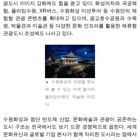
광도시 이미지 강화에도 힘을 쏟고 있다
.
화성어차와 국궁체
험
,
플라잉수원
, XR
버스
,
수원화성 미션투어 등 수원만의 체
험형 관광 콘텐츠를 확대하고 있으며
,
광교호수공원과 수목
원
,
박물관과 미술관 등 다양한 문화 인프라를 활용한 체류형
관광도시 조성에도 나서고 있다
.
▲ 수원화성의 야경을 한눈
에 볼 수 있는 이색 탈거리
플라잉수원이 하늘에 떠있
다.
수원화성과 첨단 반도체 산업
,
문화예술과 관광이 공존하는
도시 구조는 전국에서도 보기 드문 경쟁력으로 꼽힌다
.
세계
문화유산과 글로벌 기업 본사가 함께 자리한 도시라는 점에서