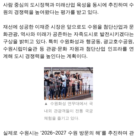
사람 중심의 도시정책과 미래산업 육성을 동시에 추진하며 수
원의 경쟁력을 높여왔다는 평가를 받고 있다
.
재선에 성공한 이재준 시장은 앞으로도 수원을 첨단산업과 문
화관광
,
역사와 미래가 공존하는 자족도시로 발전시키겠다는
구상을 밝히고 있다
.
특히 수원화성과 행궁동
,
광교호수공원
,
수원시립미술관 등 관광
·
문화 자원과 첨단산업 인프라를 연
계해 도시 경쟁력을 높인다는 계획이다
.
▲ 수원화성 연무대에서 국
내외 관광객들이 전통 국궁
체험을 즐기고 있다.
실제로 수원시는
‘2026~2027
수원 방문의 해
’
를 추진하며 관