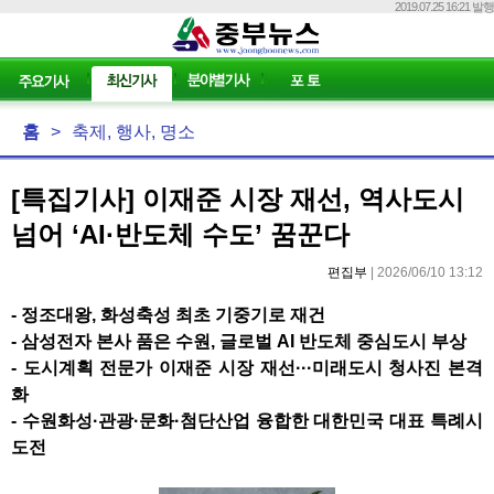
2019.07.25 16:21 발행
홈
>
축제, 행사, 명소
[특집기사] 이재준 시장 재선, 역사도시
넘어 ‘AI·반도체 수도’ 꿈꾼다
편집부
| 2026/06/10 13:12
- 정조대왕
,
화성축성 최초 기중기로 재건
-
삼성전자 본사 품은 수원
,
글로벌
AI
반도체 중심도시 부상
-
도시계획 전문가 이재준 시장 재선
···
미래도시 청사진 본격
화
-
수원화성
·
관광
·
문화
·
첨단산업 융합한 대한민국 대표 특례시
도전