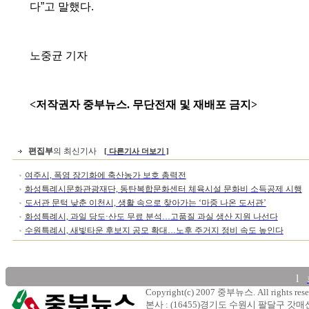
다
”
고 말했다
.
노중균 기자
<저작권자 중부뉴스. 무단전재 및 재배포 금지>
편집부
의 최신기사
[ 다른기사 더보기 ]
여주시, 폭염 장기화에 축산농가 보호 총력전
화성특례시문화관광재단, 동탄복합문화센터 체육시설 문화비 소득공제 시행
도서관 문턱 낮춘 이천시, 생활 속으로 찾아가는 ‘마중 나온 도서관’
화성특례시, 과일 당도·산도 무료 분석…고품질 과실 생산 지원 나선다
수원특례시, 새빛타운 후보지 공모 확대…노후 주거지 정비 속도 높인다
l
Copyright(c) 2007 중부뉴스. All rights rese
본사 : (16455)경기도 수원시 팔달구 갓