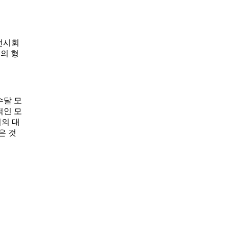
전시회
의 형
수달 모
적인 모
의 대
은 것