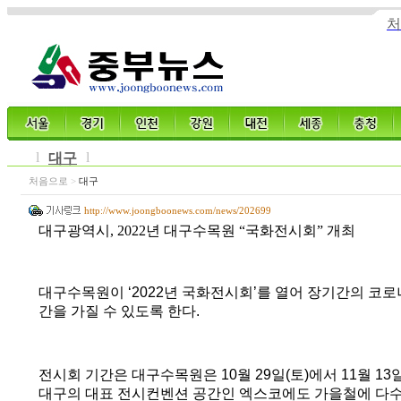
처
l
l
대구
처음으로
>
대구
http://www.joongboonews.com/news/202699
대구광역시, 2022년 대구수목원 “국화전시회” 개최
대구수목원이
‘2022
년 국화전시회
’
를 열어 장기간의 코로
간을 가질 수 있도록 한다
.
전시회 기간은 대구수목원은
10
월
29
일
(
토
)
에서
11
월
13
대구의 대표 전시컨벤션 공간인 엑스코에도 가을철에 다수