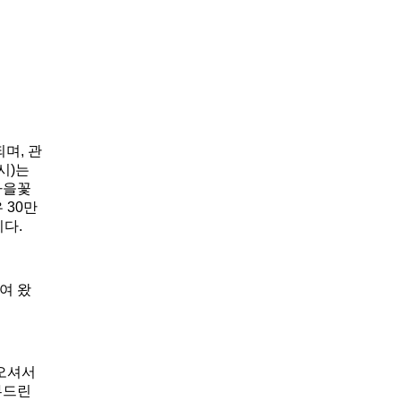
되며
,
관
시
)
는
가을꽃
우
30
만
이다
.
여 왔
 오셔서
부드린