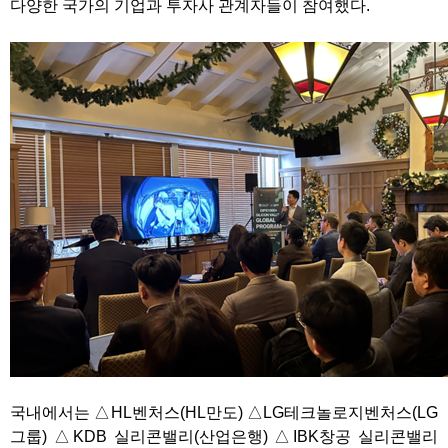
다양한 국가의 기업과 투자사 관계자들이 참여했다.
국내에서는 △HL벤처스(HL만도) △LG테크놀로지벤처스(LG
그룹) △KDB 실리콘밸리(산업은행) △IBK창공 실리콘밸리