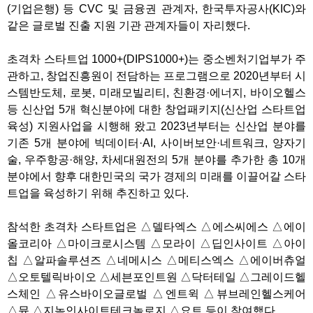
(기업은행) 등 CVC 및 금융권 관계자, 한국투자공사(KIC)와
같은 글로벌 진출 지원 기관 관계자들이 자리했다.
초격차 스타트업 1000+(DIPS1000+)는 중소벤처기업부가 주
관하고, 창업진흥원이 전담하는 프로그램으로 2020년부터 시
스템반도체, 로봇, 미래모빌리티, 친환경·에너지, 바이오헬스
등 신산업 5개 혁신분야에 대한 창업패키지(신산업 스타트업
육성) 지원사업을 시행해 왔고 2023년부터는 신산업 분야를
기존 5개 분야에 빅데이터·AI, 사이버보안·네트워크, 양자기
술, 우주항공·해양, 차세대원전의 5개 분야를 추가한 총 10개
분야에서 향후 대한민국의 국가 경제의 미래를 이끌어갈 스타
트업을 육성하기 위해 추진하고 있다.
참석한 초격차 스타트업은 △델타엑스 △에스씨에스 △에이
올코리아 △마이크로시스템 △모라이 △딥인사이트 △아이
칩 △알파솔루션즈 △네메시스 △메티스엑스 △에이버츄얼
△오토텔릭바이오 △세븐포인트원 △닥터테일 △그레이드헬
스체인 △유스바이오글로벌 △엔트윅 △뷰브레인헬스케어
△뮨 △지놈인사이트테크놀로지 △요트 등이 참여했다.