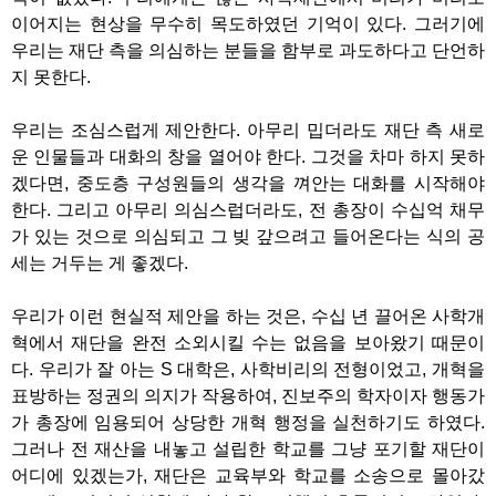
이어지는 현상을 무수히 목도하였던 기억이 있다
.
그러기에
우리는 재단 측을 의심하는 분들을 함부로 과도하다고 단언하
지 못한다
.
우리는 조심스럽게 제안한다
.
아무리 밉더라도 재단 측 새로
운 인물들과 대화의 창을 열어야 한다
.
그것을 차마 하지 못하
겠다면
,
중도층 구성원들의 생각을 껴안는 대화를 시작해야
한다
.
그리고 아무리 의심스럽더라도
,
전 총장이 수십억 채무
가 있는 것으로 의심되고 그 빚 갚으려고 들어온다는 식의 공
세는 거두는 게 좋겠다
.
우리가 이런 현실적 제안을 하는 것은
,
수십 년 끌어온 사학개
혁에서 재단을 완전 소외시킬 수는 없음을 보아왔기 때문이
다
.
우리가 잘 아는
S
대학은
,
사학비리의 전형이었고
,
개혁을
표방하는 정권의 의지가 작용하여
,
진보주의 학자이자 행동가
가 총장에 임용되어 상당한 개혁 행정을 실천하기도 하였다
.
그러나 전 재산을 내놓고 설립한 학교를 그냥 포기할 재단이
어디에 있겠는가
,
재단은 교육부와 학교를 소송으로 몰아갔