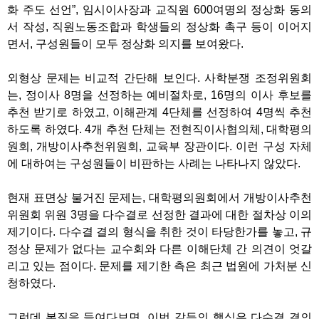
화 주도 선언
”,
임시이사장과 교직원
600
여명의 정상화 동의
서 작성
,
직원노동조합과 학생들의 정상화 촉구 등이 이어지
면서
,
구성원들이 모두 정상화 의지를 보여왔다
.
외형상 문제는 비교적 간단해 보인다
.
사학분쟁 조정위원회
는
,
정이사
8
명을 선정하는 예비절차로
, 16
명의 이사 후보를
추천 받기로 하였고
,
이해관계
4
단체를 선정하여
4
명씩 추천
하도록 하였다
. 4
개 추천 단체는 전현직이사협의체
,
대학평의
원회
,
개방이사추천위원회
,
교육부 장관이다
.
이런 구성 자체
에 대하여는 구성원들이 비판하는 사례는 나타나지 않았다
.
현재 표면상 불거진 문제는
,
대학평의원회에서 개방이사추천
위원회 위원
3
명을 다수결로 선정한 결과에 대한 절차상 이의
제기이다
.
다수결 결의 형식을 취한 것이 타당한가를 놓고
,
규
정상 문제가 없다는 교수회와 다른 이해단체 간 의견이 엇갈
리고 있는 점이다
.
문제를 제기한 측은 최근 법원에 가처분 신
청하였다
.
그런데 본질을 들여다보면
,
이번 갈등의 핵심은 다수결 결의