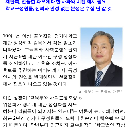
-
재단측
,
진솔한 과오에 대한 사과와 비전 제시 필요
-
학교구성원들
,
신뢰와 인정 없는 분쟁은 수십 년 갈 것
10
여 년 이상 끌어왔던 경기대학교
재단 정상화의 길목에서 작은 암초가
나타났다
.
교육부와 사학분쟁위원회
가 지난
9
월 재단 이사진 구성 정상화
를 선언하였고
,
그 후속 조치로
,
이사
후보를 추천하는 예비단계에서
,
특정
인사의 진입을 반대하면서 선출절차
에서 잡음이 나오고 있는 것이다
.
▲ 중부뉴스 권중섭 대표기
이런 상황이
“
교육부와 사학분쟁조정
자
위원회가 경기대 재단 정상화를 시도
하는데 걸림돌이 되어서는 안된다
”
는 여론이 높다
.
왜냐하면
,
최근
2
년간 경기대 구성원들의 노력이 한순간에 훼손될 수 있
기 때문이다
.
작년부터 최근까지 교수회장의
“
학교법인 정상